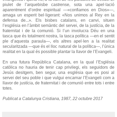
piulet de l’arquebisbe castrense, sota una apel·lació
aparentment d’ordre espiritual —«confiamos en Dios»—,
amaga un esperit bel·ligerant: «Nos unimos al Rey en la
defensa de...». Els bisbes catalans, en canvi, situen
l’església en l’àmbit semàntic del servei, de la justícia, de la
fraternitat i de la comunió. Si l’un involucra Déu en una
tasca que és totalment nostra, la tasca política —en el sentit
ple d’aquesta paraula—, els altres apel·len a la realitat
secularitzada —que és el lloc natural de la política—, l’única
realitat en la qual és possible plantar la llavor de l’Evangeli.
En una futura República Catalana, en la qual l’Església
catòlica no hauria de tenir cap privilegi, els seguidors de
Jesús desitgem, ben segur, una església que es posi al
servei del seu poble i que vulgui encarnar l’Evangeli com a
llavor de justícia, de fraternitat i de comunió entre tots i entre
totes.
Publicat a Catalunya Cristiana, 1987, 22 octubre 2017